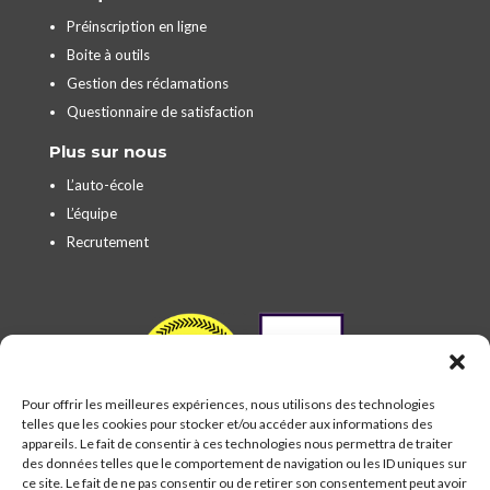
Préinscription en ligne
Boite à outils
Gestion des réclamations
Questionnaire de satisfaction
Plus sur nous
L’auto-école
L’équipe
Recrutement
Pour offrir les meilleures expériences, nous utilisons des technologies
telles que les cookies pour stocker et/ou accéder aux informations des
appareils. Le fait de consentir à ces technologies nous permettra de traiter
des données telles que le comportement de navigation ou les ID uniques sur
ce site. Le fait de ne pas consentir ou de retirer son consentement peut avoir