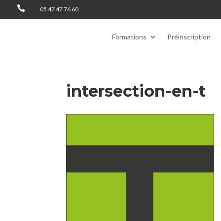

05 47 47 76 60
Formations
Préinscription
intersection-en-t